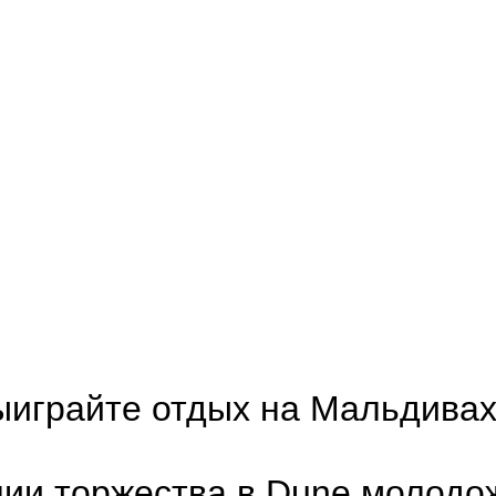
ыиграйте отдых на Мальдивах
нии торжества в Dune молодо