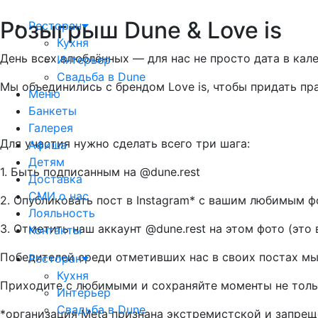
Розыгрыш Dune & Love is
Ресторан
Кухня
День всех влюблённых — для нас не просто дата в кал
Интерьер
Свадьба в Dune
Мы объединились с брендом Love is, чтобы придать пр
Меню
Банкеты
Галерея
Для участия нужно сделать всего три шага:
Афиша
Детям
1. Быть подписанным на @dune.rest
Доставка
СМИ о нас
2. Опубликовать пост в Instagram* с вашим любимым фо
Лояльность
3. Отметить наш аккаунт @dune.rest на этом фото (это 
Контакты
Победителей среди отметивших нас в своих постах м
Ресторан
Кухня
Приходите с любимыми и сохраняйте моменты не тольк
Интерьер
Свадьба в Dune
*организация Meta признана экстремистской и запрещ