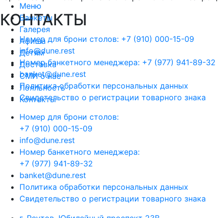
Меню
КОНТАКТЫ
Банкеты
Галерея
Номер для брони столов: +7 (910) 000-15-09
Афиша
info@dune.rest
Детям
Номер банкетного менеджера: +7 (977) 941-89-32
Доставка
banket@dune.rest
СМИ о нас
Политика обработки персональных данных
Лояльность
Свидетельство о регистрации товарного знака
Контакты
Номер для брони столов:
+7 (910) 000-15-09
info@dune.rest
Номер банкетного менеджера:
+7 (977) 941-89-32
banket@dune.rest
Политика обработки персональных данных
Свидетельство о регистрации товарного знака